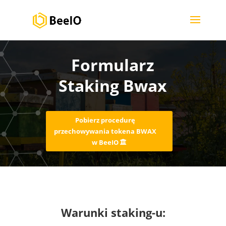
Formularz
Staking Bwax
Pobierz procedurę
przechowywania tokena BWAX
w BeeIO
Warunki
staking-u: