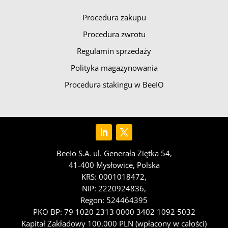
Procedura zakupu
Procedura zwrotu
Regulamin sprzedaży
Polityka magazynowania
Procedura stakingu w BeeIO
BeeIo S.A. ul. Generała Ziętka 54,
41-400 Mysłowice, Polska
KRS: 0001018472,
NIP: 2220924836,
Regon: 524464395
PKO BP: 79 1020 2313 0000 3402 1092 5032
Kapitał Zakładowy 100.000 PLN (wpłacony w całości)