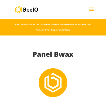
Smart Contract BWAX (BSC): 0x5BD06D9039DD00B0baF2bFed3f460689645e3D75
Aktualny tryb odkupu: standardowy
Panel Bwax